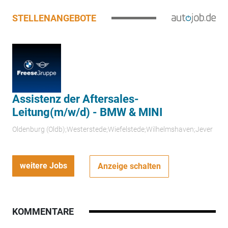
STELLENANGEBOTE
Assistenz der Aftersales-
Leitung(m/w/d) - BMW & MINI
Oldenburg (Oldb);Westerstede;Wiefelstede;Wilhelmshaven;Jever
weitere Jobs
Anzeige schalten
KOMMENTARE