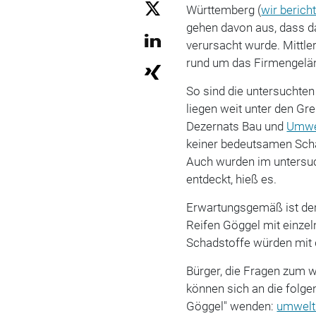
Württemberg (
wir berich
gehen davon aus, dass d
verursacht wurde. Mittle
rund um das Firmengelä
So sind die untersuchten
liegen weit unter den Gre
Dezernats Bau und
Umwe
keiner bedeutsamen Scha
Auch wurden im untersuc
entdeckt, hieß es.
Erwartungsgemäß ist der
Reifen Göggel mit einze
Schadstoffe würden mit 
Bürger, die Fragen zum 
können sich an die folge
Göggel" wenden:
umwelt