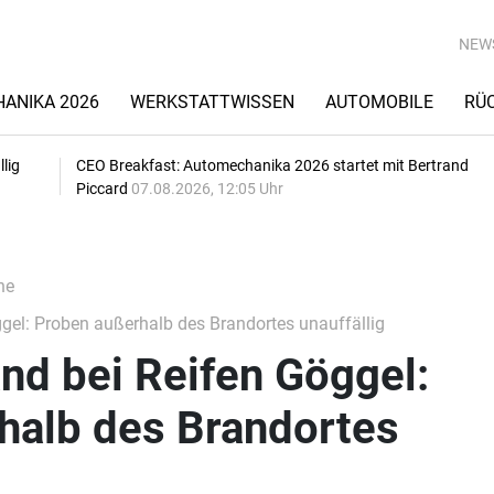
NEW
ANIKA 2026
WERKSTATTWISSEN
AUTOMOBILE
RÜ
lig
CEO Breakfast: Automechanika 2026 startet mit Bertrand
Piccard
07.08.2026, 12:05 Uhr
he
el: Proben außerhalb des Brandortes unauffällig
nd bei Reifen Göggel:
halb des Brandortes