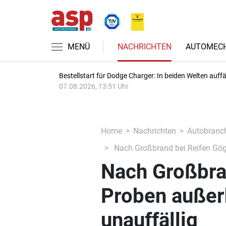
MENÜ
NACHRICHTEN
AUTOMECH
Bestellstart für Dodge Charger: In beiden Welten auffäl
07.08.2026, 13:51 Uhr
Home
Nachrichten
Autobranc
Nach Großbrand bei Reifen Gögg
Nach Großbra
Proben außer
unauffällig