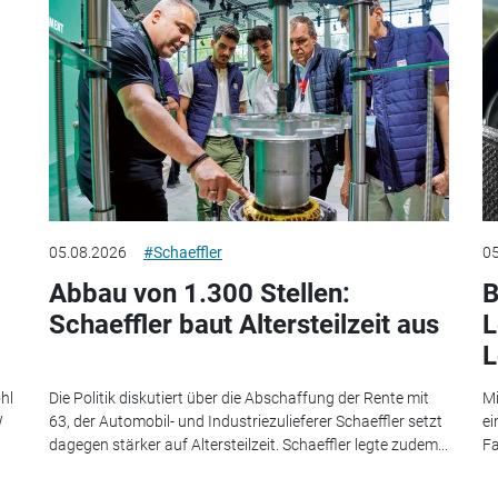
05.08.2026
#Schaeffler
05
Abbau von 1.300 Stellen:
B
Schaeffler baut Altersteilzeit aus
L
L
hl
Die Politik diskutiert über die Abschaffung der Rente mit
Mi
W
63, der Automobil- und Industriezulieferer Schaeffler setzt
ei
dagegen stärker auf Altersteilzeit. Schaeffler legte zudem...
Fa