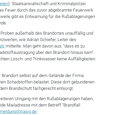
teten
). Staatsanwaltschaft und Kriminalpolizei
as Feuer durch das zuvor abgebrannte Feuerwerk
rweile gibt es Entwarnung für die Rußablagerungen
nde.
 Proben außerhalb des Brandortes unauffällig und
nzwerten, wie Adrian Schiefer, Leiter des
lt
, mitteilte. Man geht davon aus, "dass es zu
dstoffaustragung über den Brandort hinaus kam".
hten Lösch- und Trinkwasser keine Auffälligkeiten
 Brandort selbst auf dem Gelände der Firma
lnen Schadstoffen belastet. Diese dort gebundenen
dem Brandschutt fachgerecht entsorgt.
weiteren Umgang mit den Rußablagerungen haben,
nde Mailadresse mit dem Betreff "Brandfall
meldung@lrasig.de
.