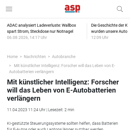
ADAC analysiert Ladeverluste: Wallbox
Die Geschichte der Kl
spart Strom, Steckdose nur Notnagel
wurden unsere Autos
06.08.2026, 14:17 Uhr
12:09 Uhr
Home
Nachrichten
Autobranche
Mit künstlicher Intelligenz: Forscher will das Leben von E-
Autobatterien verlängern
Mit künstlicher Intelligenz: Forscher
will das Leben von E-Autobatterien
verlängern
11.04.2023 11:24 Uhr | Lesezeit: 2 min
KI-gestützte Steuerungssysteme sollten helfen, dass Batterien
für E-Autos oder auch Laptops länger nutzbar werden.