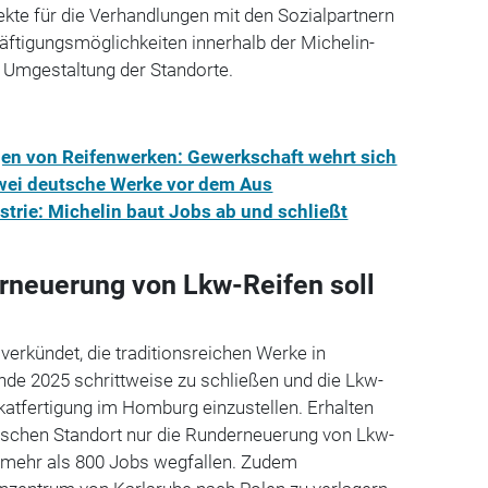
te für die Verhandlungen mit den Sozialpartnern
ftigungsmöglichkeiten innerhalb der Michelin-
 Umgestaltung der Standorte.
en von Reifenwerken: Gewerkschaft wehrt sich
ei deutsche Werke vor dem Aus
trie: Michelin baut Jobs ab und schließt
rneuerung von Lkw-Reifen soll
verkündet, die traditionsreichen Werke in
Ende 2025 schrittweise zu schließen und die Lkw-
katfertigung im Homburg einzustellen. Erhalten
dischen Standort nur die Runderneuerung von Lkw-
en mehr als 800 Jobs wegfallen. Zudem