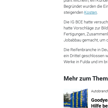
plant Michelin, ein Kund
Begründet wurden die Ein
steigenden
Kosten
.
Die IG BCE hatte versuch
hatte Vorschläge zur Bil
Fertigungen, Zusammenl
Jobabbau gemacht, um d
Die Reifenbranche in Deu
ein Drittel geschlossen
Werke in Fulda und im b
Mehr zum Them
Autobranc
Goodyea
Hilfe 