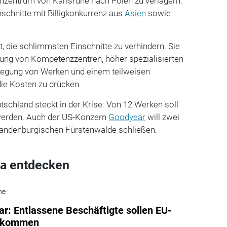
enzentrum von Karlsruhe nach Polen zu verlagern.
schnitte mit Billigkonkurrenz aus
Asien
sowie
t, die schlimmsten Einschnitte zu verhindern. Sie
dung von Kompetenzzentren, höher spezialisierten
egung von Werken und einem teilweisen
ie Kosten zu drücken.
tschland steckt in der Krise: Von 12 Werken soll
 werden. Auch der US-Konzern
Goodyear
will zwei
randenburgischen Fürstenwalde schließen.
a entdecken
he
r: Entlassene Beschäftigte sollen EU-
bekommen