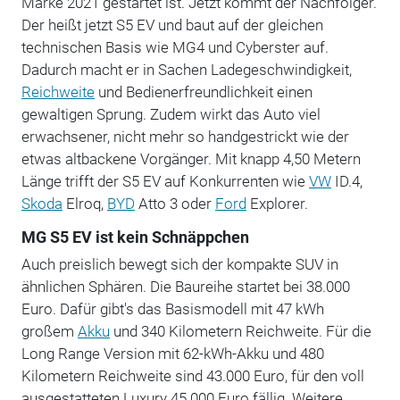
Marke 2021 gestartet ist. Jetzt kommt der Nachfolger.
Der heißt jetzt S5 EV und baut auf der gleichen
technischen Basis wie MG4 und Cyberster auf.
Dadurch macht er in Sachen Ladegeschwindigkeit,
Reichweite
und Bedienerfreundlichkeit einen
gewaltigen Sprung. Zudem wirkt das Auto viel
erwachsener, nicht mehr so handgestrickt wie der
etwas altbackene Vorgänger. Mit knapp 4,50 Metern
Länge trifft der S5 EV auf Konkurrenten wie
VW
ID.4,
Skoda
Elroq,
BYD
Atto 3 oder
Ford
Explorer.
MG S5 EV ist kein Schnäppchen
Auch preislich bewegt sich der kompakte SUV in
ähnlichen Sphären. Die Baureihe startet bei 38.000
Euro. Dafür gibt's das Basismodell mit 47 kWh
großem
Akku
und 340 Kilometern Reichweite. Für die
Long Range Version mit 62-kWh-Akku und 480
Kilometern Reichweite sind 43.000 Euro, für den voll
ausgestatteten Luxury 45.000 Euro fällig. Weitere