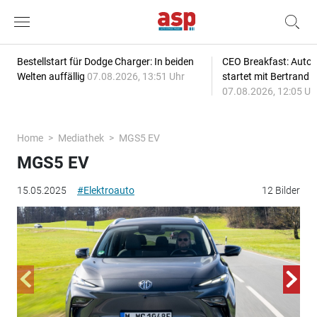
Bestellstart für Dodge Charger: In beiden
CEO Breakfast: Auto
Welten auffällig
07.08.2026, 13:51 Uhr
startet mit Bertrand 
07.08.2026, 12:05 Uh
Home
Mediathek
MGS5 EV
MGS5 EV
15.05.2025
#Elektroauto
12 Bilder