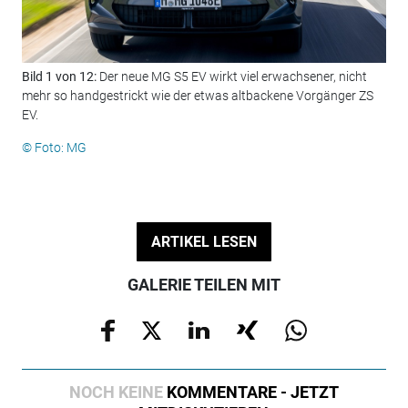
Bild 1 von 12:
Der neue MG S5 EV wirkt viel erwachsener, nicht
Bil
mehr so handgestrickt wie der etwas altbackene Vorgänger ZS
© F
EV.
© Foto: MG
ARTIKEL LESEN
GALERIE TEILEN MIT
NOCH KEINE
KOMMENTARE - JETZT