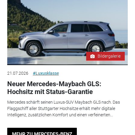
Bildergalerie
21.07.2026
#Luxusklasse
Neuer Mercedes-Maybach GLS:
Hochsitz mit Status-Garantie
Mercedes schärft seinen Luxus-SUV Maybach GLS nach. Das
Flaggschiff aller Stuttgarter Hochsitze erhält mehr digitale
Intelligenz, zusätzlichen Komfort und einen verfeinerten...
MEHR ZU MERCEDES-BENZ