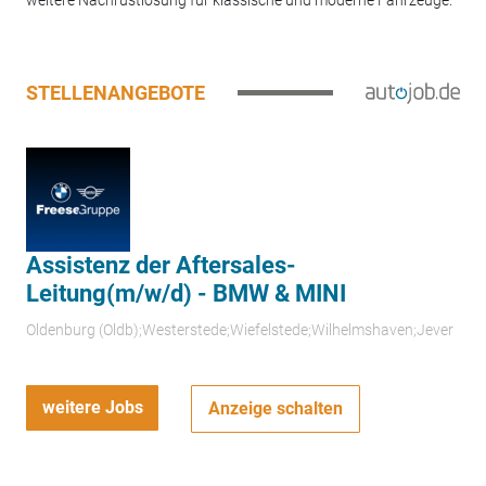
weitere Nachrüstlösung für klassische und moderne Fahrzeuge.
STELLENANGEBOTE
Assistenz der Aftersales-
Leitung(m/w/d) - BMW & MINI
Oldenburg (Oldb);Westerstede;Wiefelstede;Wilhelmshaven;Jever
weitere Jobs
Anzeige schalten