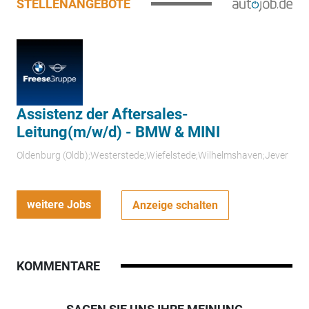
STELLENANGEBOTE
Assistenz der Aftersales-
Leitung(m/w/d) - BMW & MINI
Oldenburg (Oldb);Westerstede;Wiefelstede;Wilhelmshaven;Jever
weitere Jobs
Anzeige schalten
KOMMENTARE