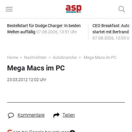
Bestellstart für Dodge Charger: In beiden
CEO Breakfast: Auto
Welten auffällig
07.08.2026, 13:51 Uhr
startet mit Bertrand 
07.08.2026, 12:05 Uh
Home
Nachrichten
Autobranche
Mega Macs im PC
Mega Macs im PC
23.03.2012 12:02 Uhr
Kommentare
Teilen