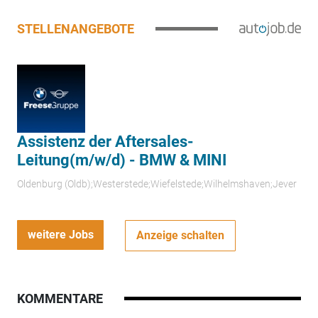
STELLENANGEBOTE
Assistenz der Aftersales-
Leitung(m/w/d) - BMW & MINI
Oldenburg (Oldb);Westerstede;Wiefelstede;Wilhelmshaven;Jever
weitere Jobs
Anzeige schalten
KOMMENTARE