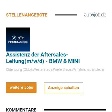
STELLENANGEBOTE
Assistenz der Aftersales-
Leitung(m/w/d) - BMW & MINI
Oldenburg (Oldb);Westerstede;Wiefelstede;Wilhelmshaven;Jever
weitere Jobs
Anzeige schalten
KOMMENTARE