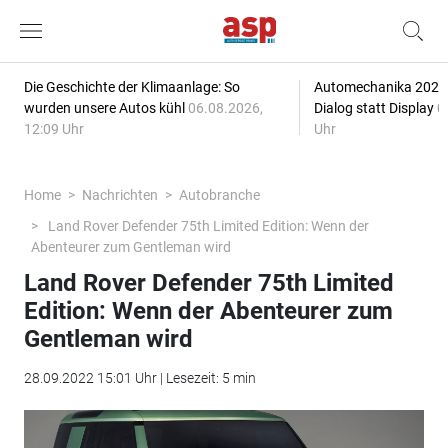
Die Geschichte der Klimaanlage: So
Automechanika 2026: 
wurden unsere Autos kühl
06.08.2026,
Dialog statt Display
0
12:09 Uhr
Uhr
Home
Nachrichten
Autobranche
Land Rover Defender 75th Limited Edition: Wenn der
Abenteurer zum Gentleman wird
Land Rover Defender 75th Limited
Edition: Wenn der Abenteurer zum
Gentleman wird
28.09.2022 15:01 Uhr | Lesezeit: 5 min