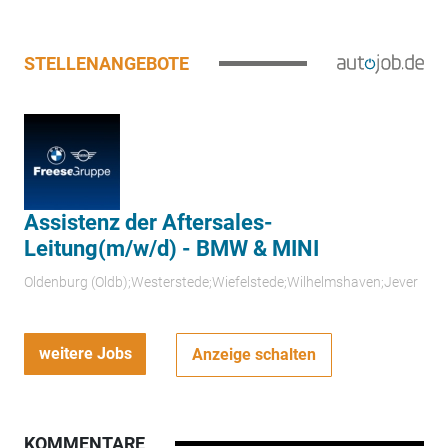
STELLENANGEBOTE
Assistenz der Aftersales-
Leitung(m/w/d) - BMW & MINI
Oldenburg (Oldb);Westerstede;Wiefelstede;Wilhelmshaven;Jever
weitere Jobs
Anzeige schalten
KOMMENTARE