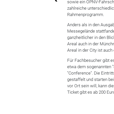
sowie ein ÖPNV-Fahrsche
zahlreiche unterschiedl
Rahmenprogramm.
Anders als in den Ausgab
Messegelände stattfande
ganzheitlicher in den Bl
Areal auch in der Münchn
Areal in der City ist auc
Für Fachbesucher gibt e
etwa dem sogenannten "
"Conference". Die Eintri
gestaffelt und starten b
vor Ort sein will, kann d
Ticket gibt es ab 200 Eu