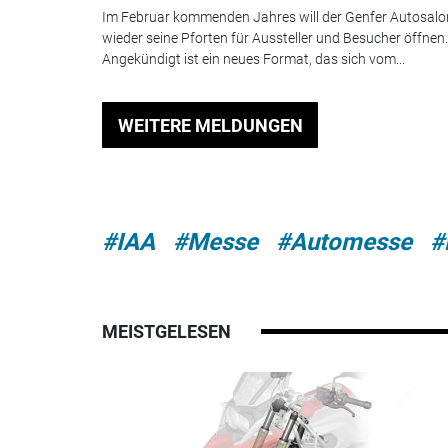
Im Februar kommenden Jahres will der Genfer Autosalo
wieder seine Pforten für Aussteller und Besucher öffnen.
Angekündigt ist ein neues Format, das sich vom...
WEITERE MELDUNGEN
#IAA
#Messe
#Automesse
#
MEISTGELESEN