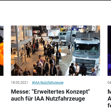
18.05.2021
#IAA Nutzfahrzeuge
04
Messe: "Erweitertes Konzept"
M
auch für IAA Nutzfahrzeuge
A
f