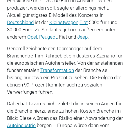
Preisklasse unter 25.000 Euro in Aussicht. Wo es
produziert werden soll, sagte er allerdings nicht.
Aktuell günstigstes E-Modell des Konzerns in
Deutschland
ist der
Kleinstwagen
Fiat
500e für rund
30.000 Euro. Zu Stellantis gehören außerdem unter
anderem
Opel
,
Peugeot
, Fiat und
Jeep
.
Generell zeichnete der Topmanager auf dem
Branchentreff im Ruhrgebiet ein düsteres Szenario für
die europäischen Autohersteller. Von der anstehenden
fundamentalen
Transformation
der Branche sei
bislang nur etwa ein Prozent zu sehen. Die Folgen der
übrigen 99 Prozent könnten auch zu sozialen
Verwerfungen führen.
Dabei hat Tavares nicht zuletzt die in seinen Augen für
die Branche hierzulande zu hohen Kosten Branche im
Blick: Diese würden das Risiko einer Abwanderung der
Autoindustrie
bergen – Europa würde dann vom