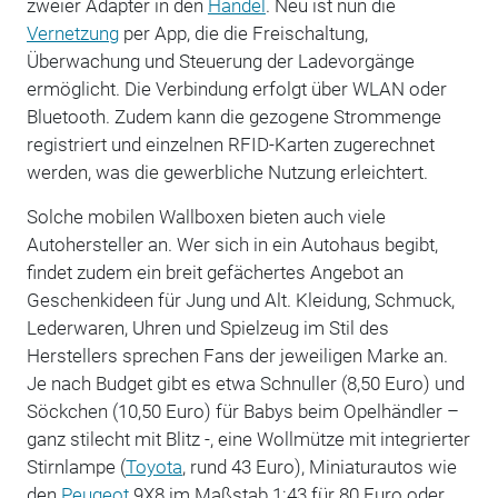
zweier Adapter in den
Handel
. Neu ist nun die
Vernetzung
per App, die die Freischaltung,
Überwachung und Steuerung der Ladevorgänge
ermöglicht. Die Verbindung erfolgt über WLAN oder
Bluetooth. Zudem kann die gezogene Strommenge
registriert und einzelnen RFID-Karten zugerechnet
werden, was die gewerbliche Nutzung erleichtert.
Solche mobilen Wallboxen bieten auch viele
Autohersteller an. Wer sich in ein Autohaus begibt,
findet zudem ein breit gefächertes Angebot an
Geschenkideen für Jung und Alt. Kleidung, Schmuck,
Lederwaren, Uhren und Spielzeug im Stil des
Herstellers sprechen Fans der jeweiligen Marke an.
Je nach Budget gibt es etwa Schnuller (8,50 Euro) und
Söckchen (10,50 Euro) für Babys beim Opelhändler –
ganz stilecht mit Blitz -, eine Wollmütze mit integrierter
Stirnlampe (
Toyota
, rund 43 Euro), Miniaturautos wie
den
Peugeot
9X8 im Maßstab 1:43 für 80 Euro oder