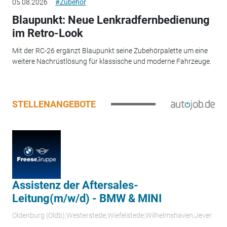
05.08.2026
#Zubehör
Blaupunkt: Neue Lenkradfernbedienung
im Retro-Look
Mit der RC-26 ergänzt Blaupunkt seine Zubehörpalette um eine
weitere Nachrüstlösung für klassische und moderne Fahrzeuge.
STELLENANGEBOTE
Assistenz der Aftersales-
Leitung(m/w/d) - BMW & MINI
Oldenburg (Oldb);Westerstede;Wiefelstede;Wilhelmshaven;Jever