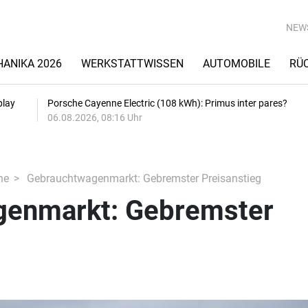
NEW
ANIKA 2026
WERKSTATTWISSEN
AUTOMOBILE
RÜ
play
Porsche Cayenne Electric (108 kWh): Primus inter pares?
06.08.2026, 08:16 Uhr
he
Gebrauchtwagenmarkt: Gebremster Preisanstieg
genmarkt: Gebremster