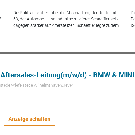
hl
Die Politik diskutiert über die Abschaffung der Rente mit
Di
W
63, der Automobil- und Industriezulieferer Schaeffler setzt
De
dagegen stärker auf Altersteilzeit. Schaeffler legte zudem...
IS
 Aftersales-Leitung(m/w/d) - BMW & MINI
rstede;Wiefelstede;Wilhelmshaven;Jever
Anzeige schalten