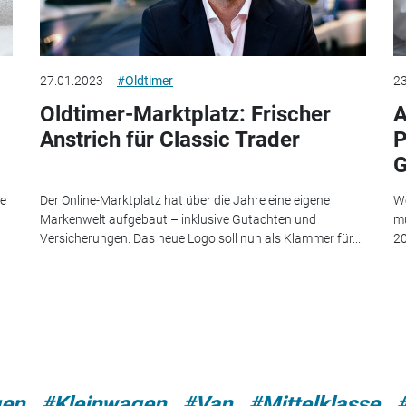
27.01.2023
#Oldtimer
23
Oldtimer-Marktplatz: Frischer
A
Anstrich für Classic Trader
P
G
e
Der Online-Marktplatz hat über die Jahre eine eigene
We
Markenwelt aufgebaut – inklusive Gutachten und
mu
Versicherungen. Das neue Logo soll nun als Klammer für...
20
gen
#Kleinwagen
#Van
#Mittelklasse