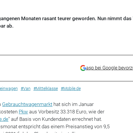
rgangenen Monaten rasant teurer geworden. Nun nimmt da
ar ab.
asp bei Google bevor
leinwagen
#Van
#Mittelklasse
#Mobile.de
m
Gebrauchtwagenmarkt
hat sich im Januar
 kosteten
Pkw
aus Vorbesitz 33.318 Euro, wie der
e.de
" auf Basis von Kundendaten errechnet hat.
monat entspricht das einem Preisanstieg von 9,5