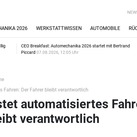
NEW
ANIKA 2026
WERKSTATTWISSEN
AUTOMOBILE
RÜ
lig
CEO Breakfast: Automechanika 2026 startet mit Bertrand
Piccard
07.08.2026, 12:05 Uhr
he
 Fahren: Der Fahrer bleibt verantwortlich
tet automatisiertes Fahr
eibt verantwortlich