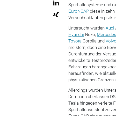
Spurhaltesysteme und r
EuroNCAP
diese in zehn 
Versuchsabläufen prakti
Untersucht wurden
Audi
Hyundai
Nexo,
Mercedes
Toyota
Corolla und
Volv
meistern, doch eine Bew
Durchführung der Versuc
entwickelte Testprozeder
Fahrzeugen herangezoge
herausfinden, wie aktuel
physikalischen Grenzen 
Allerdings wurden Unter
Demnach überlassen DS 
Tesla hingegen verleite 
Spurhalteassistent zu ve
EuroNCAP eine ausgewog