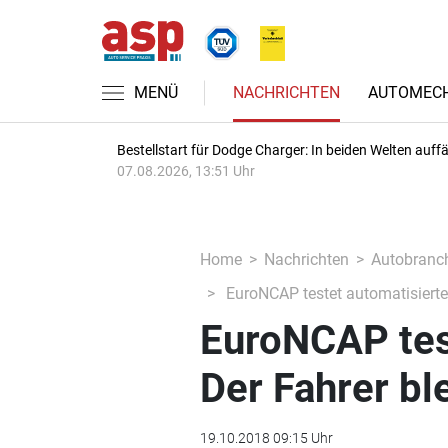
MENÜ
NACHRICHTEN
AUTOMECH
Bestellstart für Dodge Charger: In beiden Welten auffäl
07.08.2026, 13:51 Uhr
Home
Nachrichten
Autobranc
EuroNCAP testet automatisiertes
EuroNCAP tes
Der Fahrer bl
19.10.2018 09:15 Uhr