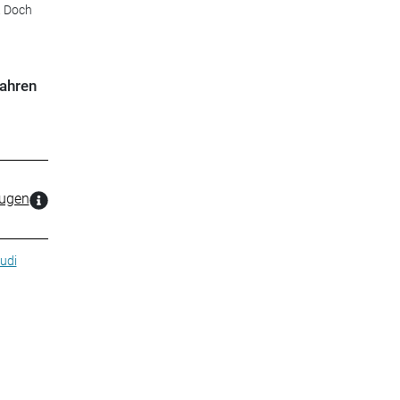
. Doch
fahren
zugen
udi