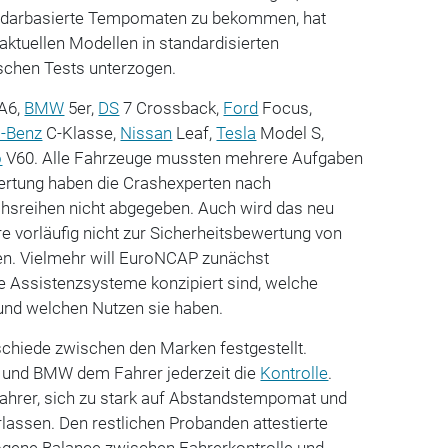
adarbasierte Tempomaten zu bekommen, hat
aktuellen Modellen in standardisierten
schen Tests unterzogen.
A6,
BMW
5er,
DS
7 Crossback,
Ford
Focus,
-Benz
C-Klasse,
Nissan
Leaf,
Tesla
Model S,
o
V60. Alle Fahrzeuge mussten mehrere Aufgaben
ertung haben die Crashexperten nach
hsreihen nicht abgegeben. Auch wird das neu
e vorläufig nicht zur Sicherheitsbewertung von
n. Vielmehr will EuroNCAP zunächst
le Assistenzsysteme konzipiert sind, welche
und welchen Nutzen sie haben.
schiede zwischen den Marken festgestellt.
und BMW dem Fahrer jederzeit die
Kontrolle
.
Fahrer, sich zu stark auf Abstandstempomat und
rlassen. Den restlichen Probanden attestierte
ene Balance zwischen Fahrerkontrolle und