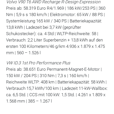
Volvo V90 T6 AWD Recharge R-Design Expression
Preis ab: 58.319 Euro R4/1.969 | 186 kW/253 PS | 360
Nm | 5,9 s s 180 km/h | Elektromotor: 65 kW / 88 PS |
Systemleistung 165 kW / 340 PS | Batteriekapazität:
13,8 kWh | Ladezeit bei 3,7 kW (geprüfter
Schukostecker): ca. 4 Std | WLTP-Reichweite: 58 |
Verbrauch: 2,2 Liter Superbenzin + 13,8 kWh auf den
ersten 100 Kilometern/46 g/km 4.936 x 1.879 x 1.475
mm | 560 – 1.526 l
VW ID.3 1st Pro Performance Plus
Preis ab: 38.651 Euro Permanent-Magnet-E-Motor |
150 kW / 204 PS | 310 Nm | 7,3 s | 160 km/h |
Reichweite WLTP: 408 km | Batteriekapazität: 58 kWh |
Verbrauch 15,7 kWh/100 km | Ladezeit 11-kW-Wallbox:
ca. 6,5 Std. | CCS mit 100 kW: 1,5 Std. | 4.261 x 1.809 x
1.568 mm | 385 – 1.267 l