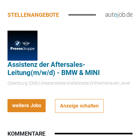
STELLENANGEBOTE
Assistenz der Aftersales-
Leitung(m/w/d) - BMW & MINI
Oldenburg (Oldb);Westerstede;Wiefelstede;Wilhelmshaven;Jever
weitere Jobs
Anzeige schalten
KOMMENTARE