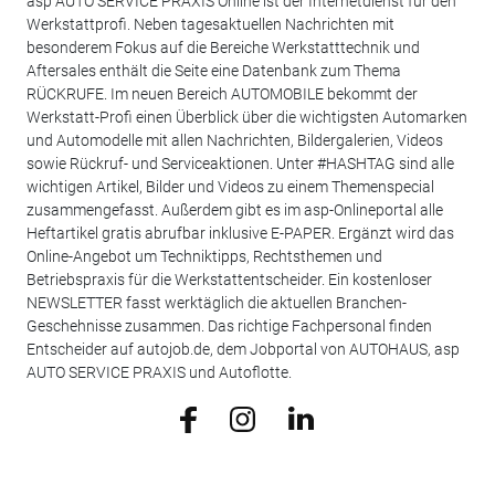
asp AUTO SERVICE PRAXIS Online ist der Internetdienst für den
Werkstattprofi. Neben tagesaktuellen Nachrichten mit
besonderem Fokus auf die Bereiche Werkstatttechnik und
Aftersales enthält die Seite eine Datenbank zum Thema
RÜCKRUFE. Im neuen Bereich AUTOMOBILE bekommt der
Werkstatt-Profi einen Überblick über die wichtigsten Automarken
und Automodelle mit allen Nachrichten, Bildergalerien, Videos
sowie Rückruf- und Serviceaktionen. Unter #HASHTAG sind alle
wichtigen Artikel, Bilder und Videos zu einem Themenspecial
zusammengefasst. Außerdem gibt es im asp-Onlineportal alle
Heftartikel gratis abrufbar inklusive E-PAPER. Ergänzt wird das
Online-Angebot um Techniktipps, Rechtsthemen und
Betriebspraxis für die Werkstattentscheider. Ein kostenloser
NEWSLETTER fasst werktäglich die aktuellen Branchen-
Geschehnisse zusammen. Das richtige Fachpersonal finden
Entscheider auf autojob.de, dem Jobportal von AUTOHAUS, asp
AUTO SERVICE PRAXIS und Autoflotte.