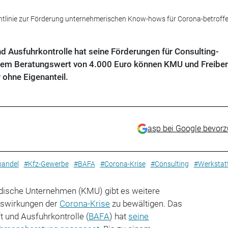
Richtlinie zur Förderung unternehmerischen Know-hows für Corona-betroff
d Ausfuhrkontrolle hat seine Förderungen für Consulting-
inem Beratungswert von 4.000 Euro können KMU und Freiber
ohne Eigenanteil.
asp bei Google bevor
handel
#Kfz-Gewerbe
#BAFA
#Corona-Krise
#Consulting
#Werkstat
ändische Unternehmen (KMU) gibt es weitere
uswirkungen der
Corona-Krise
zu bewältigen. Das
 und Ausfuhrkontrolle (
BAFA
) hat
seine