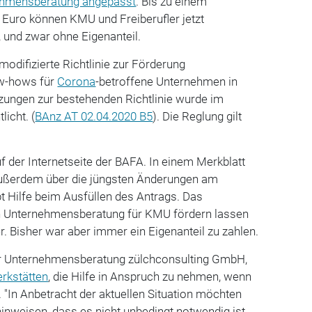
ehmensberatung angepasst
. Bis zu einem
 Euro können KMU und Freiberufler jetzt
 und zwar ohne Eigenanteil.
 modifizierte Richtlinie zur Förderung
w-hows für
Corona
-betroffene Unternehmen in
nzungen zur bestehenden Richtlinie wurde im
icht. (
BAnz AT 02.04.2020 B5
). Die Reglung gilt
f der Internetseite der BAFA. In einem Merkblatt
außerdem über die jüngsten Änderungen am
 Hilfe beim Ausfüllen des Antrags. Das
Unternehmensberatung für KMU fördern lassen
r. Bisher war aber immer ein Eigenanteil zu zahlen.
er Unternehmensberatung zülchconsulting GmbH,
rkstätten
, die Hilfe in Anspruch zu nehmen, wenn
 "In Anbetracht der aktuellen Situation möchten
hinweisen, dass es nicht unbedingt notwendig ist,