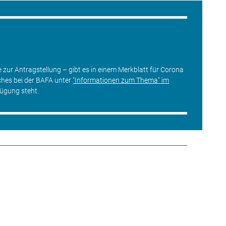
zur Antragstellung – gibt es in einem Merkblatt für Corona
ches bei der BAFA unter
"Informationen zum Thema" im
ügung steht.