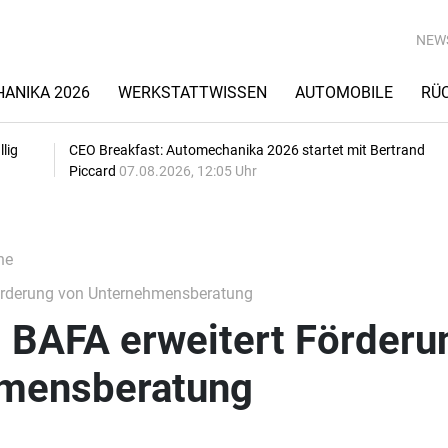
NEW
ANIKA 2026
WERKSTATTWISSEN
AUTOMOBILE
RÜ
lig
CEO Breakfast: Automechanika 2026 startet mit Bertrand
Piccard
07.08.2026, 12:05 Uhr
he
Förderung von Unternehmensberatung
: BAFA erweitert Förderu
hmensberatung