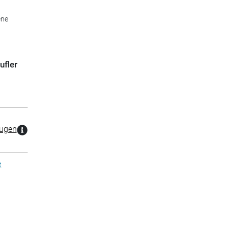
ene
ufler
zugen
t