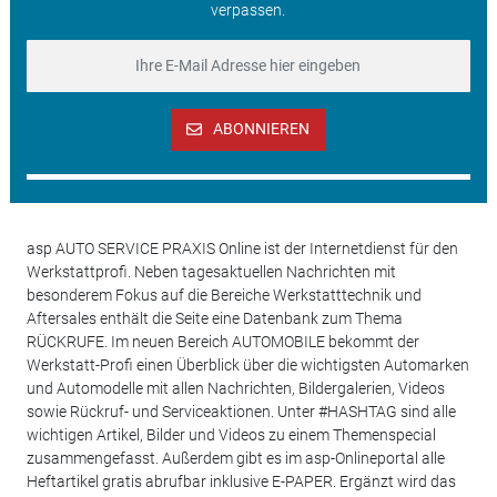
verpassen.
ABONNIEREN
asp AUTO SERVICE PRAXIS Online ist der Internetdienst für den
Werkstattprofi. Neben tagesaktuellen Nachrichten mit
besonderem Fokus auf die Bereiche Werkstatttechnik und
Aftersales enthält die Seite eine Datenbank zum Thema
RÜCKRUFE. Im neuen Bereich AUTOMOBILE bekommt der
Werkstatt-Profi einen Überblick über die wichtigsten Automarken
und Automodelle mit allen Nachrichten, Bildergalerien, Videos
sowie Rückruf- und Serviceaktionen. Unter #HASHTAG sind alle
wichtigen Artikel, Bilder und Videos zu einem Themenspecial
zusammengefasst. Außerdem gibt es im asp-Onlineportal alle
Heftartikel gratis abrufbar inklusive E-PAPER. Ergänzt wird das