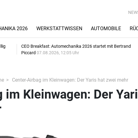
NEW
ANIKA 2026
WERKSTATTWISSEN
AUTOMOBILE
RÜ
lig
CEO Breakfast: Automechanika 2026 startet mit Bertrand
Piccard
07.08.2026, 12:05 Uhr
he
Center-Airbag im Kleinwagen: Der Yaris hat zwei mehr
 im Kleinwagen: Der Yar
r