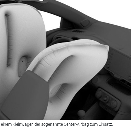
 einem Kleinwagen der sogenannte Center-Airbag zum Einsatz.