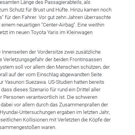
gesamten Länge des Passagierabteils, als
 zum Schutz für Brust und Hüfte. Hinzu kamen noch
" für den Fahrer. Vor gut zehn Jahren überraschte
einem neuartigen "Center-Airbag". Eine weithin
jetzt im neuen Toyota Yaris im Kleinwagen
e Innenseiten der Vordersitze zwei zusätzliche
die Verletzungsgefahr der beiden Frontinsassen
System soll vor allem den Menschen schützen, der
prall auf der vom Einschlag abgewandten Seite
ieur Yasunori Suezawa. US-Studien hatten bereits
dass dieses Szenario für rund ein Drittel aller
r Personen verantwortlich ist. Die schweren
 dabei vor allem durch das Zusammenprallen der
 Hyundai-Untersuchungen ergaben im letzten Jahr,
 seitlichen Kollisionen mit Verletzten die Köpfe der
zusammengestoßen waren.