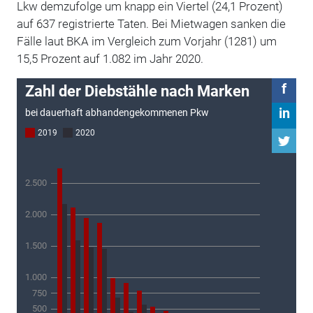
Lkw demzufolge um knapp ein Viertel (24,1 Prozent)
auf 637 registrierte Taten. Bei Mietwagen sanken die
Fälle laut BKA im Vergleich zum Vorjahr (1281) um
15,5 Prozent auf 1.082 im Jahr 2020.