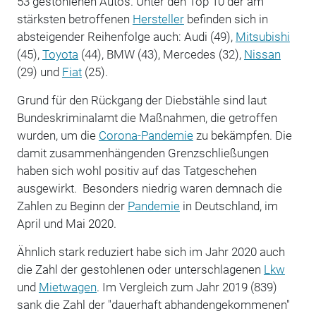
53 gestohlenen Autos. Unter den Top 10 der am
stärksten betroffenen
Hersteller
befinden sich in
absteigender Reihenfolge auch: Audi (49),
Mitsubishi
(45),
Toyota
(44), BMW (43), Mercedes (32),
Nissan
(29) und
Fiat
(25).
Grund für den Rückgang der Diebstähle sind laut
Bundeskriminalamt die Maßnahmen, die getroffen
wurden, um die
Corona-Pandemie
zu bekämpfen. Die
damit zusammenhängenden Grenzschließungen
haben sich wohl positiv auf das Tatgeschehen
ausgewirkt. Besonders niedrig waren demnach die
Zahlen zu Beginn der
Pandemie
in Deutschland, im
April und Mai 2020.
Ähnlich stark reduziert habe sich im Jahr 2020 auch
die Zahl der gestohlenen oder unterschlagenen
Lkw
und
Mietwagen
. Im Vergleich zum Jahr 2019 (839)
sank die Zahl der "dauerhaft abhandengekommenen"