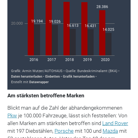
Am stärksten betroffene Marken
Blickt man auf die Zahl der abhandengekommenen
Pkw
je 100.000 Fahrzeuge, lässt sich feststellen: Von
allen Marken am stärksten betroffen sind
Land Rover
mit 197 Diebstählen,
Porsche
mit 100 und
Mazda
mit