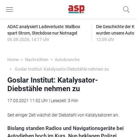
ADAC analysiert Ladeverluste: Wallbox
Die Geschichte der Kl
spart Strom, Steckdose nur Notnagel
wurden unsere Autos
06.08.2026, 14:17 Uhr
12:09 Uhr
Home
Nachrichten
Autobranche
Goslar Institut: Katalysator-Diebstähle nehmen zu
Goslar Institut: Katalysator-
Diebstähle nehmen zu
17.03.2021 11:52 Uhr | Lesezeit: 3 min
Seit einiger Zeit wächst der Diebstahl von Katalysatoren an.
Bislang standen Radios und Navigationsgeräte bei
Autodieben hoch im Kurs. Nun beklagen Polizei,