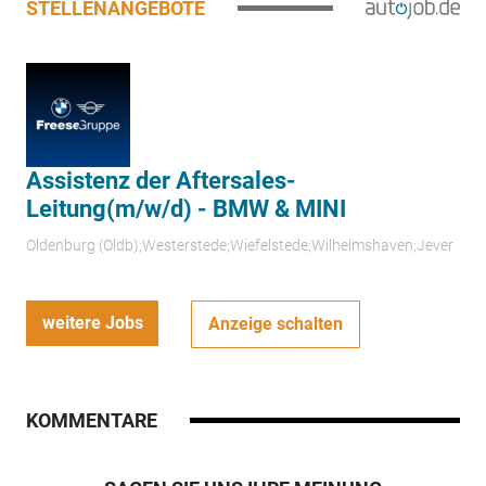
STELLENANGEBOTE
Assistenz der Aftersales-
Leitung(m/w/d) - BMW & MINI
Oldenburg (Oldb);Westerstede;Wiefelstede;Wilhelmshaven;Jever
weitere Jobs
Anzeige schalten
KOMMENTARE