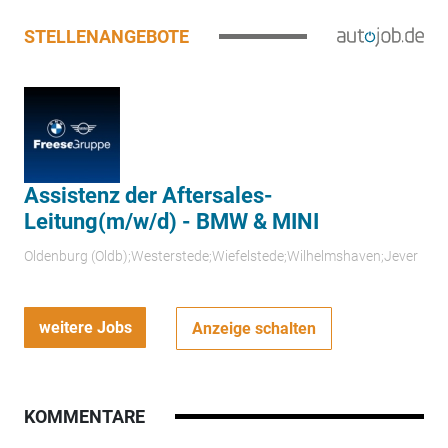
STELLENANGEBOTE
Assistenz der Aftersales-
Leitung(m/w/d) - BMW & MINI
Oldenburg (Oldb);Westerstede;Wiefelstede;Wilhelmshaven;Jever
weitere Jobs
Anzeige schalten
KOMMENTARE