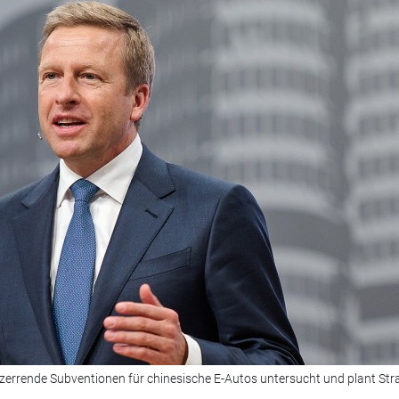
rrende Subventionen für chinesische E-Autos untersucht und plant Stra