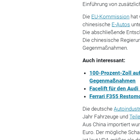
Einführung von zusätzlic
Die
EU-Kommission
hat 
chinesische
E-Autos
unte
Die abschließende Entsche
Die chinesische Regierun
Gegenmaßnahmen.
Auch interessant:
100-Prozent-Zoll au
Gegenmaßnahmen
Facelift für den Aud
Ferrari F355 Restomo
Die deutsche
Autoindust
Jahr Fahrzeuge und
Teil
Aus China importiert wu
Euro. Der mögliche Schad
ist laut VDA größer als 