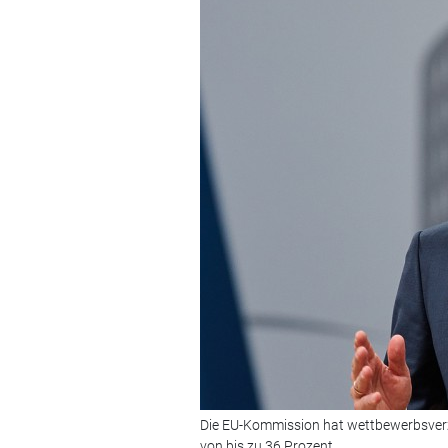
Die EU-Kommission hat wettbewerbsverze
von bis zu 36 Prozent.