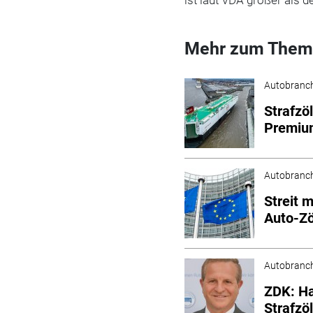
Mehr zum Them
Autobranc
Strafzö
Premiu
Autobranc
Streit 
Auto-Zöl
Autobranc
ZDK: Ha
Strafzö