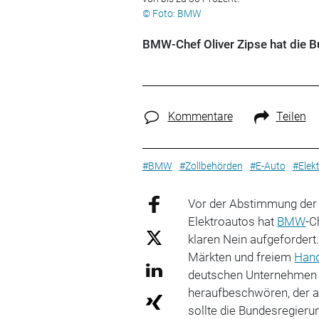
© Foto: BMW
BMW-Chef Oliver Zipse hat die B
Kommentare
Teilen
#BMW
#Zollbehörden
#E-Auto
#Elekt
Vor der Abstimmung de
Elektroautos hat
BMW
-C
klaren Nein aufgefordert
Märkten und freiem
Han
deutschen Unternehmen u
heraufbeschwören, der am
sollte die Bundesregieru