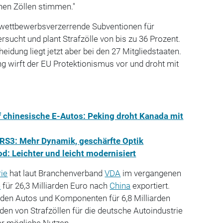
hen Zöllen stimmen."
wettbewerbsverzerrende Subventionen für
rsucht und plant Strafzölle von bis zu 36 Prozent.
idung liegt jetzt aber bei den 27 Mitgliedstaaten.
g wirft der EU Protektionismus vor und droht mit
f chinesische E-Autos: Peking droht Kanada mit
i RS3: Mehr Dynamik, geschärfte Optik
d: Leichter und leicht modernisiert
rie
hat laut Branchenverband
VDA
im vergangenen
e
für 26,3 Milliarden Euro nach
China
exportiert.
rden Autos und Komponenten für 6,8 Milliarden
en von Strafzöllen für die deutsche Autoindustrie
der mögliche Nutzen.