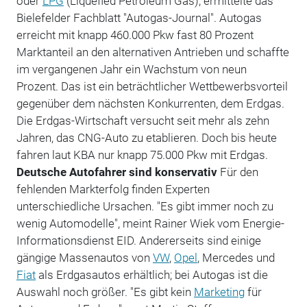
oder
LPG
(Liquefied Petroleum Gas), ermittelte das
Bielefelder Fachblatt "Autogas-Journal". Autogas
erreicht mit knapp 460.000 Pkw fast 80 Prozent
Marktanteil an den alternativen Antrieben und schaffte
im vergangenen Jahr ein Wachstum von neun
Prozent. Das ist ein beträchtlicher Wettbewerbsvorteil
gegenüber dem nächsten Konkurrenten, dem Erdgas.
Die Erdgas-Wirtschaft versucht seit mehr als zehn
Jahren, das CNG-Auto zu etablieren. Doch bis heute
fahren laut KBA nur knapp 75.000 Pkw mit Erdgas.
Deutsche Autofahrer sind konservativ
Für den
fehlenden Markterfolg finden Experten
unterschiedliche Ursachen. "Es gibt immer noch zu
wenig Automodelle", meint Rainer Wiek vom Energie-
Informationsdienst EID. Andererseits sind einige
gängige Massenautos von
VW
,
Opel
, Mercedes und
Fiat
als Erdgasautos erhältlich; bei Autogas ist die
Auswahl noch größer. "Es gibt kein
Marketing
für