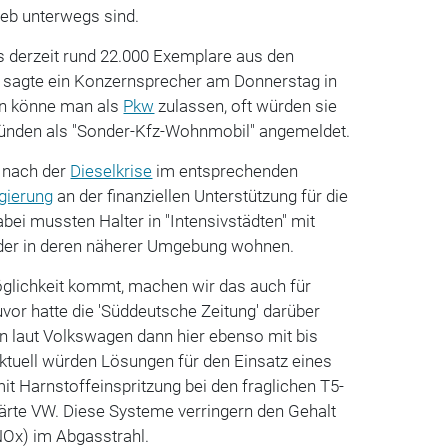
ieb unterwegs sind.
s derzeit rund 22.000 Exemplare aus den
, sagte ein Konzernsprecher am Donnerstag in
n könne man als
Pkw
zulassen, oft würden sie
ründen als "Sonder-Kfz-Wohnmobil" angemeldet.
W nach der
Dieselkrise
im entsprechenden
gierung
an der finanziellen Unterstützung für die
ei mussten Halter in "Intensivstädten" mit
der in deren näherer Umgebung wohnen.
glichkeit kommt, machen wir das auch für
vor hatte die 'Süddeutsche Zeitung' darüber
n laut Volkswagen dann hier ebenso mit bis
ktuell würden Lösungen für den Einsatz eines
t Harnstoffeinspritzung bei den fraglichen T5-
lärte VW. Diese Systeme verringern den Gehalt
NOx) im Abgasstrahl.