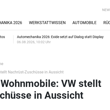
NEW
ANIKA 2026
WERKSTATTWISSEN
AUTOMOBILE
RÜ
utos
Automechanika 2026: Exide setzt auf Dialog statt Display
06.08.2026, 10:02 Uhr
he
tellt Nachrüst-Zuschüsse in Aussicht
-Wohnmobile: VW stellt
chüsse in Aussicht