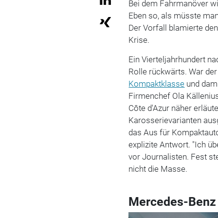
Bei dem Fahrmanöver wir
Eben so, als müsste man
Der Vorfall blamierte den
Krise.
Ein Vierteljahrhundert 
Rolle rückwärts. War der
Kompaktklasse
und damit
Firmenchef Ola Källenius
Côte d'Azur näher erläut
Karosserievarianten aus
das Aus für Kompaktauto
explizite Antwort. "Ich ü
vor Journalisten. Fest st
nicht die Masse.
Mercedes-Benz 