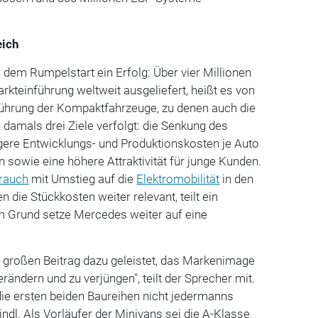
eich
dem Rumpelstart ein Erfolg: Über vier Millionen
rkteinführung weltweit ausgeliefert, heißt es von
nführung der Kompaktfahrzeuge, zu denen auch die
 damals drei Ziele verfolgt: die Senkung des
gere Entwicklungs- und Produktionskosten je Auto
 sowie eine höhere Attraktivität für junge Kunden.
brauch
mit Umstieg auf die
Elektromobilität
in den
n die Stückkosten weiter relevant, teilt ein
m Grund setze Mercedes weiter auf eine
n großen Beitrag dazu geleistet, das Markenimage
ändern und zu verjüngen", teilt der Sprecher mit.
ie ersten beiden Baureihen nicht jedermanns
indl. Als Vorläufer der Minivans sei die A-Klasse