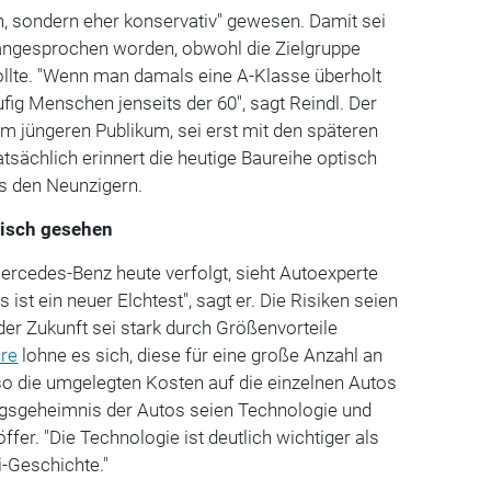
h, sondern eher konservativ" gewesen. Damit sei
l angesprochen worden, obwohl die Zielgruppe
ollte. "Wenn man damals eine A-Klasse überholt
fig Menschen jenseits der 60", sagt Reindl. Der
eim jüngeren Publikum, sei erst mit den späteren
sächlich erinnert die heutige Baureihe optisch
s den Neunzigern.
tisch gesehen
Mercedes-Benz heute verfolgt, sieht Autoexperte
 ist ein neuer Elchtest", sagt er. Die Risiken seien
er Zukunft sei stark durch Größenvorteile
re
lohne es sich, diese für eine große Anzahl an
so die umgelegten Kosten auf die einzelnen Autos
olgsgeheimnis der Autos seien Technologie und
fer. "Die Technologie ist deutlich wichtiger als
i-Geschichte."