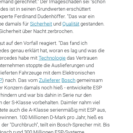
emand gerechnet." Der Imageschaden sei "schon
es ist in seinen Grundwerten erschüttert
xperte Ferdinand Dudenhöffer. "Das war ein
be damals für
Sicherheit
und
Qualität
gestanden.
 Sicherheit über Nacht zerbrochen.
t auf den Vorfall reagiert. "Das fand ich
des genau erklärt hat, woran es lag und was die
ercedes habe mit
Technologie
das Vertrauen
ternehmen stoppte die Auslieferungen und
elieferten Fahrzeuge mit dem Elektronischen
P
) nach. Das vom
Zulieferer
Bosch
gemeinsam
der Konzern damals noch hieß - entwickelte ESP
rhindern und war bis dahin in Serie nur den
n der S-Klasse vorbehalten. Daimler nahm viel
ttete auch die A-Klasse serienmäßig mit ESP aus,
winnen. 100 Millionen D-Mark pro Jahr, hieß es
der "Durchbruch", teilt ein Bosch-Sprecher mit. Bis
Bosch rund 300 Millionen ESP-Systeme