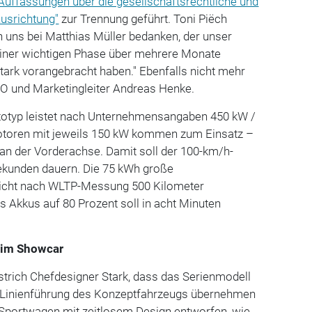
 Auffassungen über die gesellschaftsrechtliche und
Ausrichtung"
zur Trennung geführt. Toni Piëch
n uns bei Matthias Müller bedanken, der unser
iner wichtigen Phase über mehrere Monate
stark vorangebracht haben." Ebenfalls nicht mehr
EO und Marketingleiter Andreas Henke.
ototyp leistet nach Unternehmensangaben 450 kW /
otoren mit jeweils 150 kW kommen zum Einsatz –
r an der Vorderachse. Damit soll der 100-km/h-
Sekunden dauern. Die 75 kWh große
licht nach WLTP-Messung 500 Kilometer
es Akkus auf 80 Prozent soll in acht Minuten
eim Showcar
rstrich Chefdesigner Stark, dass das Serienmodell
e Linienführung des Konzeptfahrzeugs übernehmen
 Sportwagen mit zeitlosem Design entworfen, wie