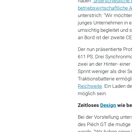
haben
"unterschiedliche
betriebswirtschaftliche 
unterstrich: "Wir möchte
junges Unternehmen in e
umsichtig begleitet und 
an Bord ist der zweite C
Der nun präsentierte Pr
611 PS. Drei Synchronm
zwei an der Hinter- eine
Sprint weniger als drei 
Traktionsbatterie ermög
Reichweite
. Ein Laden d
möglich sein.
Zeitloses
Design
wie b
Bei der Vorstellung unte
des Piëch GT die mutig
werde. "Wir haben einen