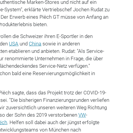
 authentische Marken-Stores und nicht auf ein
-System", erklärte Vertriebschef Jochen Rudat zu
 Der Erwerb eines Piëch GT müsse von Anfang an
rodukterlebnis bieten.
llen die Schweizer ihren E-Sportler in den
 den
USA
und
China
sowie in anderen
n etablieren und anbieten. Rudat: "Als Service-
r renommierte Unternehmen in Frage, die über
flächendeckendes Service-Netz verfügen."
 schon bald eine Reservierungsmöglichkeit in
Piëch sagte, dass das Projekt trotz der COVID-19-
 sei. "Die bisherigen Finanzierungsrunden verliefen
wir zuversichtlich unseren weiteren Weg Richtung
 so der Sohn des 2019 verstorbenen
VW
-
iëch
. Helfen soll dabei auch der jüngst erfolgte
ntwicklungsteams von München nach