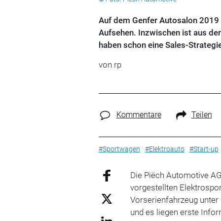
Auf dem Genfer Autosalon 2019 s
Aufsehen. Inzwischen ist aus de
haben schon eine Sales-Strategie
von rp
Kommentare
Teilen
#Sportwagen
#Elektroauto
#Start-up
Die Piëch Automotive A
vorgestellten Elektrospo
Vorserienfahrzeug unter
und es liegen erste Inf