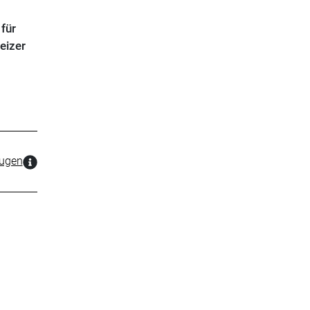
für
eizer
zugen