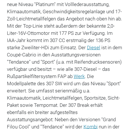
neue Niveau "Platinum" mit Volllederausstattung,
Klimaautomatik, Geschwindigkeitsregelanlage und 17-
Zoll-Leichtmetallfelgen das Angebot nach oben hin ab.
Mit der Top-Linie steht außerdem der bekannte 2,0-
Liter-16V-Ottomotor mit 177 PS zur Verfügung. Im
IAA-Jahr kommt im 307 CC erstmalig der 136 PS
starke Zweiliter-HDi zum Einsatz. Der
Diesel
ist in dem
Coupé-Cabrio in den Ausstattungsversionen
"Tendance" und "Sport" (u.a. mit Reifendrucksensoren)
verfügbar und besitzt – wie alle 307-Diesel – das
Rußpartikelfiltersystem FAP ab
Werk
. Die
Modellpalette des 307 SW wird um das Niveau "Sport"
erweitert. Sie umfasst serienmäßig u.a.
Klimaautomatik, Leichtmetallfelgen, Sportsitze, Sicht-
Paket sowie Tempomat. Der 307 Break erhält
ebenfalls ein breiter aufgestelltes
Ausstattungsangebot: Neben den Versionen "Grand
Filou Cool" und "Tendance" wird der
Kombi
nun in der