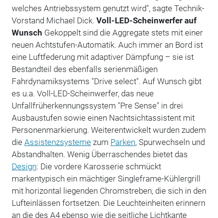
welches Antriebssystem genutzt wird", sagte Technik-
Vorstand Michael Dick.
Voll-LED-Scheinwerfer auf
Wunsch
Gekoppelt sind die Aggregate stets mit einer
neuen Achtstufen-Automatik. Auch immer an Bord ist
eine Luftfederung mit adaptiver Dämpfung – sie ist
Bestandteil des ebenfalls serienmäßigen
Fahrdynamiksystems "Drive select". Auf Wunsch gibt
es u.a. Voll-LED-Scheinwerfer, das neue
Unfallfrüherkennungssystem "Pre Sense" in drei
Ausbaustufen sowie einen Nachtsichtassistent mit
Personenmarkierung. Weiterentwickelt wurden zudem
die
Assistenzsysteme
zum
Parken
, Spurwechseln und
Abstandhalten. Wenig Überraschendes bietet das
Design
: Die vordere Karosserie schmückt
markentypisch ein mächtiger Singleframe-Kühlergrill
mit horizontal liegenden Chromstreben, die sich in den
Lufteinlässen fortsetzen. Die Leuchteinheiten erinnern
an die des A4 ebenso wie die seitliche Lichtkante