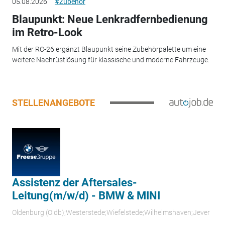
05.08.2026
#Zubehör
Blaupunkt: Neue Lenkradfernbedienung
im Retro-Look
Mit der RC-26 ergänzt Blaupunkt seine Zubehörpalette um eine
weitere Nachrüstlösung für klassische und moderne Fahrzeuge.
STELLENANGEBOTE
Assistenz der Aftersales-
Leitung(m/w/d) - BMW & MINI
Oldenburg (Oldb);Westerstede;Wiefelstede;Wilhelmshaven;Jever