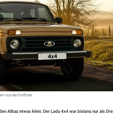
hr nun als Fünftürer.
en Alltag etwas klein: Der Lada 4x4 war bislang nur als Drei