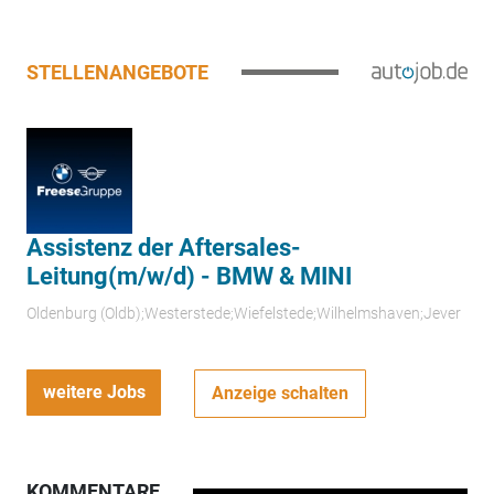
STELLENANGEBOTE
Assistenz der Aftersales-
Leitung(m/w/d) - BMW & MINI
Oldenburg (Oldb);Westerstede;Wiefelstede;Wilhelmshaven;Jever
weitere Jobs
Anzeige schalten
KOMMENTARE