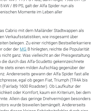
5 kW / 89 PS, galt der Alfa Spider nun als
alienischen Momente im Leben aller
das Cabrio mit dem Mailänder Stadtwappen als
en Verkaufsstatistiken, wie insgesamt über
iten belegen. Zu einer richtigen Bestsellerkarriere
er oder der
MG
B hinlegten, reichte die Popularität
s nicht ganz. Was vielleicht an der Preisgestaltung
 die durch das Alfa-Scudetto gekennzeichnete
ete stets einen milden Aufschlag gegenüber der
nz. Andererseits gewann der Alfa Spider fast alle
achpresse, egal ob gegen Fiat, Triumph (TR4A bis
 (Fairlady 1600 Roadster). Ob Laufkultur der
ichkeit oder Komfort, kaum ein Kriterium, bei dem
onnte. Allein das geringe Drehvermögen besonders
tors wurde bisweilen bemängelt. Andererseits
inder diesen kleinen Schönheitsfehler durch eine