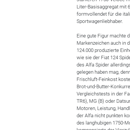
Liter-Basisaggregat mit 6
formvollendet für die it
Sportwagenliebhaber.
Eine gute Figur machte 
Markenzeichen auch in d
124.000 produzierte Einhe
wie sie der Fiat 124 Spid
des Alfa Spider allerding
gelegen haben mag, denn
Frischluft-Feinkost kost
Brot-und-Butter-Konkurre
Vergleichstests in der F
TR6), MG (B) oder Datsun
Motoren, Leistung, Handl
der Alfa nicht punkten k
des langhubigen 1750-Mo
kompensierte der Vierzyl