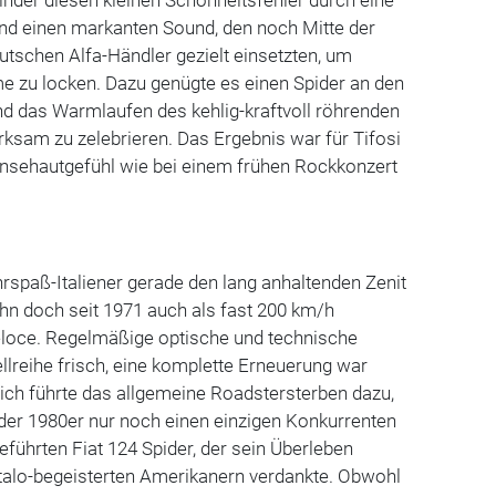
und einen markanten Sound, den noch Mitte der
tschen Alfa-Händler gezielt einsetzten, um
e zu locken. Dazu genügte es einen Spider an den
nd das Warmlaufen des kehlig-kraftvoll röhrenden
rksam zu zelebrieren. Das Ergebnis war für Tifosi
änsehautgefühl wie bei einem frühen Rockkonzert
rspaß-Italiener gerade den lang anhaltenden Zenit
ihn doch seit 1971 auch als fast 200 km/h
eloce. Regelmäßige optische und technische
llreihe frisch, eine komplette Erneuerung war
lich führte das allgemeine Roadstersterben dazu,
der 1980er nur noch einen einzigen Konkurrenten
geführten Fiat 124 Spider, der sein Überleben
Italo-begeisterten Amerikanern verdankte. Obwohl