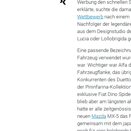
Werbung den schnellen S
erklärte, suchte die da
Wettbewerb
nach einem 
Nachfolger der legendär
aus dem Designstudio de
Lucia oder Lollobrigida 
Eine passende Bezeichnu
Fahrzeug verwendet wurd
war. Wichtiger war Alfa d
Fahrzeugflanke, das übri
Konkurrenten des Duett
der Pininfarina-Kollekti
exklusive Fiat Dino Spide
blieb aber am längsten a
hatte er alle zeitgenöss
neuen
Mazda
MX-5 das F
gemeinsam mit dem japan
noch für eine belebende