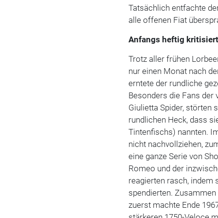
Tatsächlich entfachte de
alle offenen Fiat überspr
Anfangs heftig kritisier
Trotz aller frühen Lorbee
nur einen Monat nach de
erntete der rundliche gez
Besonders die Fans der 
Giulietta Spider, störte
rundlichen Heck, dass si
Tintenfischs) nannten. I
nicht nachvollziehen, zu
eine ganze Serie von Sh
Romeo und der inzwische
reagierten rasch, indem
spendierten. Zusammen 
zuerst machte Ende 1967
stärkeren 1750-Veloce mit