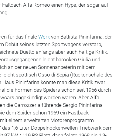
r Faltdach-Alfa Romeo einen Hype, der sogar auf
ang.
t
ren für das finale
Werk
von Battista Pininfarina, der
m Debüt seines letzten Sportwagens verstarb,
eichnete Duetto anfangs aber auch heftige Kritik.
vorausgegangenen leicht barocken Giulia und
n sich an der neuen Sonnenanbeterin mit dem
e leicht spöttisch Osso di Sepia (Rückenschale des
m Haus Pininfarina konnte man diese Kritik zwar
mal die Formen des Spiders schon seit 1956 durch
owcars angekündigt worden waren. Aber Alfa
n die Carrozzeria führende Sergio Pininfarina
 sie dem Spider schon 1969 ein Fastback
mit einem erweiterten Motorenprogramm –
 das 1,6-Liter-Doppelnockenwellen-Triebwerk dem
 87 kW / 119 PS Platz, dann folgte 1968 ein 1,3-