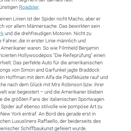
günstigen
Roadster
.
inen Linien ist der Spider nicht Macho, aber er
och vor allem Männersache. Das bewirkten sein
rk
und die drehfreudigen Motoren. Nicht zu
 Fahrer, die in erster Linie männlich und
Amerikaner waren. So wie Filmheld Benjamin
ancierten Hollywoodepos "Die Reifeprüfung" einen
hielt. Das perfekte Auto für die amerikanischen
ongs von Simon and Garfunkel jagte Braddock
tin Hoffman mit dem Alfa die Pazifikküste rauf und
uche nach dem Glück mit Mrs Robinson bzw. ihrer
welt war begeistert – und die Amerikaner blieben
re die größten Fans der italienischen Sportwagen.
a Spider auf ebenso stilvolle wie pompöse Art zu
 New York eintraf: An Bord des gerade erst in
ischen Luxusliners Raffaello, der beiderseits des
talienischer Schiffbaukunst gefeiert wurde.