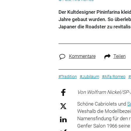
Der Kultdesigner Pininfarina klei
Jahre gebaut wurden. So überlebt
Japaner die Roadster zu revitalis
Kommentare
Teilen
#Tradition
#Jubiläum
#Alfa Romeo
#
Von Wolfram Nickel/SP-
Schöne Cabriolets und
S
Weshalb die Modellbezeic
Namensfindung für den 
Genfer Salon 1966 seine 