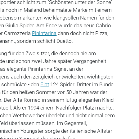
portler schlicht zum "Schönsten unter der Sonne"
mals noch in Mailand beheimatete Marke mit einem
ebenso markanten wie klangvollen Namen für den
en Giulia Spider. Am Ende wurde das neue Cabrio
r Carrozzeria
Pininfarina
dann doch nicht Pizza,
genannt, sondern schlicht Duetto.
ng für den Zweisitzer, die dennoch nie am
e und schon zwei Jahre später Vergangenheit
as elegante Pininfarina-Signet an der
gens auch den zeitgleich entwickelten, wichtigsten
o schmückte - den
Fiat
124 Spider. Dritter im Bunde
on für den heißen Sommer vor 50 Jahren war der
r. Der Alfa Romeo in seinem luftig-eleganten Kleid
ktuell. Als er 1994 einem Nachfolger Platz machte,
ischen Wettbewerber überlebt und nicht einmal dem
eld überlassen müssen. Im Gegenteil,
ischen Youngster sorgte der italienische Altstar
 Brise im Segment der damals fast