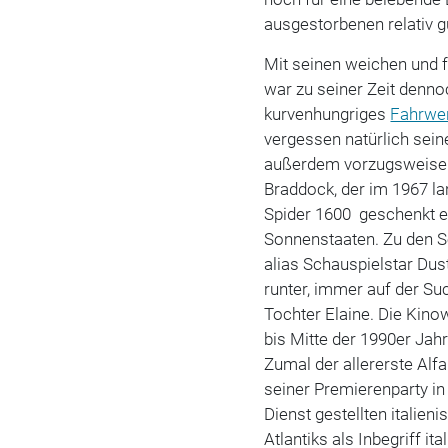
ausgestorbenen relativ 
Mit seinen weichen und fe
war zu seiner Zeit denn
kurvenhungriges
Fahrwe
vergessen natürlich seine
außerdem vorzugsweise 
Braddock, der im 1967 l
Spider 1600 geschenkt er
Sonnenstaaten. Zu den S
alias Schauspielstar Dus
runter, immer auf der S
Tochter Elaine. Die Kino
bis Mitte der 1990er Jah
Zumal der allererste Alf
seiner Premierenparty in
Dienst gestellten italien
Atlantiks als Inbegriff i