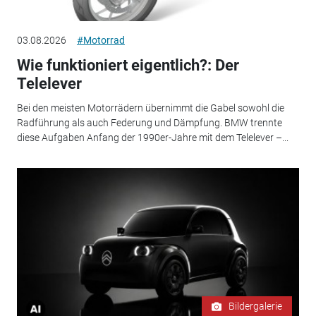
03.08.2026
#Motorrad
Wie funktioniert eigentlich?: Der
Telelever
Bei den meisten Motorrädern übernimmt die Gabel sowohl die
Radführung als auch Federung und Dämpfung. BMW trennte
diese Aufgaben Anfang der 1990er-Jahre mit dem Telelever –...
Bildergalerie