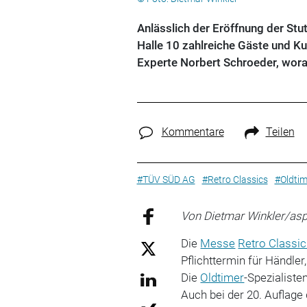
Anlässlich der Eröffnung der St
Halle 10 zahlreiche Gäste und Ku
Experte Norbert Schroeder, wora
Kommentare
Teilen
#TÜV SÜD AG
#Retro Classics
#Oldtim
Von Dietmar Winkler/a
Die
Messe
Retro Classi
Pflichttermin für Händle
Die
Oldtimer
-Spezialiste
Auch bei der 20. Auflag