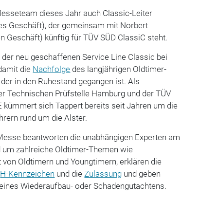
esseteam dieses Jahr auch Classic-Leiter
es Geschäft), der gemeinsam mit Norbert
n Geschäft) künftig für TÜV SÜD ClassiC steht.
r der neu geschaffenen Service Line Classic bei
damit die
Nachfolge
des langjährigen Oldtimer-
 der in den Ruhestand gegangen ist. Als
 der Technischen Prüfstelle Hamburg und der TÜV
ümmert sich Tappert bereits seit Jahren um die
rern rund um die Alster.
esse beantworten die unabhängigen Experten am
 um zahlreiche Oldtimer-Themen wie
t von Oldtimern und Youngtimern, erklären die
n
H-Kennzeichen
und die
Zulassung
und geben
ng eines Wiederaufbau- oder Schadengutachtens.