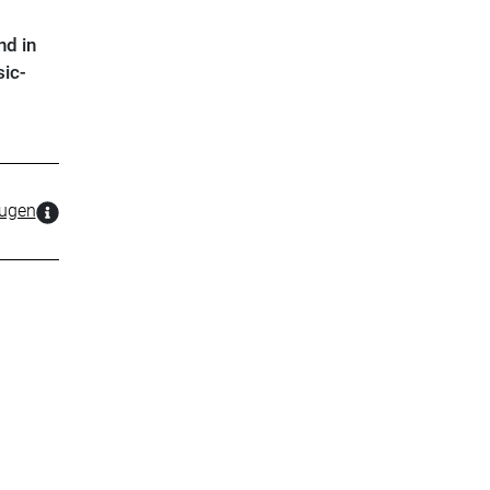
nd in
sic-
zugen