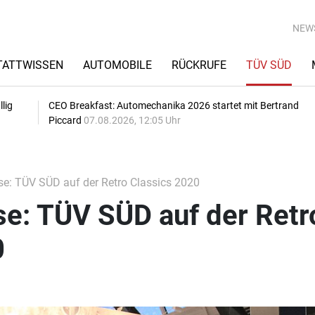
NEW
TATTWISSEN
AUTOMOBILE
RÜCKRUFE
TÜV SÜD
lig
CEO Breakfast: Automechanika 2026 startet mit Bertrand
Piccard
07.08.2026, 12:05 Uhr
e: TÜV SÜD auf der Retro Classics 2020
e: TÜV SÜD auf der Retr
0