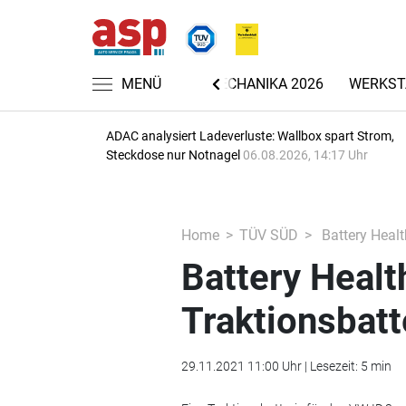
NACHRICHTEN
MENÜ
AUTOMECHANIKA 2026
WERKST
ADAC analysiert Ladeverluste: Wallbox spart Strom,
Steckdose nur Notnagel
06.08.2026, 14:17 Uhr
Home
TÜV SÜD
Battery Health
Battery Health
Traktionsbatt
29.11.2021 11:00 Uhr | Lesezeit: 5 min