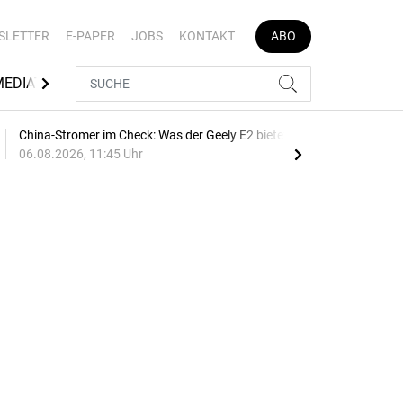
SLETTER
E-PAPER
JOBS
KONTAKT
ABO
MEDIATHEK
AUTOJOB
China-Stromer im Check: Was der Geely E2 bietet
Bre
06.08.2026, 11:45 Uhr
10:1