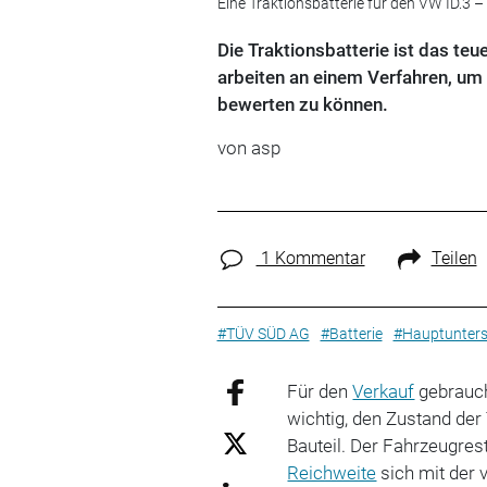
Eine Traktionsbatterie für den VW ID.3 – 
Die Traktionsbatterie ist das teu
arbeiten an einem Verfahren, um 
bewerten zu können.
von asp
1 Kommentar
Teilen
#TÜV SÜD AG
#Batterie
#Hauptunter
Für den
Verkauf
gebrauch
wichtig, den Zustand der 
Bauteil. Der Fahrzeugre
Reichweite
sich mit der