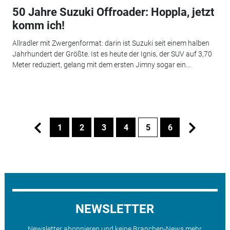
50 Jahre Suzuki Offroader: Hoppla, jetzt
komm ich!
Allradler mit Zwergenformat: darin ist Suzuki seit einem halben
Jahrhundert der Größte. Ist es heute der Ignis, der SUV auf 3,70
Meter reduziert, gelang mit dem ersten Jimny sogar ein...
1
2
3
4
5
6
NEWSLETTER
Newsletter abonnieren und keine Branchen-News mehr