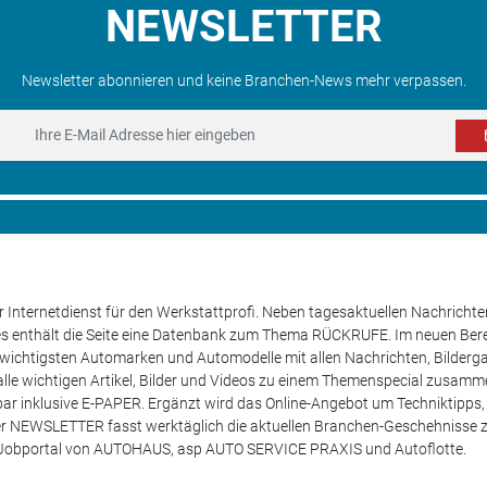
NEWSLETTER
Newsletter abonnieren und keine Branchen-News mehr verpassen.
 Internetdienst für den Werkstattprofi. Neben tagesaktuellen Nachricht
les enthält die Seite eine Datenbank zum Thema RÜCKRUFE. Im neuen B
e wichtigsten Automarken und Automodelle mit allen Nachrichten, Bilderga
lle wichtigen Artikel, Bilder und Videos zu einem Themenspecial zusamm
rufbar inklusive E-PAPER. Ergänzt wird das Online-Angebot um Techniktipp
ser NEWSLETTER fasst werktäglich die aktuellen Branchen-Geschehnisse
m Jobportal von AUTOHAUS, asp AUTO SERVICE PRAXIS und Autoflotte.