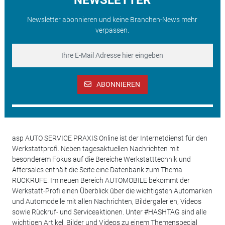
Newsletter abonnieren und keine Branchen-News mehr
verpassen.
ABONNIEREN
asp AUTO SERVICE PRAXIS Online ist der Internetdienst für den
Werkstattprofi. Neben tagesaktuellen Nachrichten mit
besonderem Fokus auf die Bereiche Werkstatttechnik und
Aftersales enthält die Seite eine Datenbank zum Thema
RÜCKRUFE. Im neuen Bereich AUTOMOBILE bekommt der
Werkstatt-Profi einen Überblick über die wichtigsten Automarken
und Automodelle mit allen Nachrichten, Bildergalerien, Videos
sowie Rückruf- und Serviceaktionen. Unter #HASHTAG sind alle
wichtigen Artikel, Bilder und Videos zu einem Themenspecial