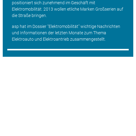
positioniert sich zunehmend im Geschäft mit
Elektromobilität. 2013 wollen etliche Marken Großserien auf
die Straße bringen.
asp hat im Dossier "Elektromobilität" wichtige Nachrichten
und Informationen der letzten Monate zum Thema
Elektroauto und Elektroantrieb zusammengestellt.