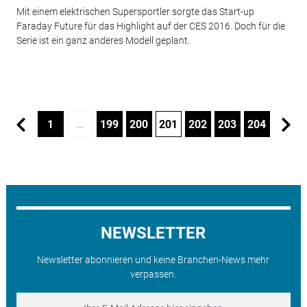
Mit einem elektrischen Supersportler sorgte das Start-up
Faraday Future für das Highlight auf der CES 2016. Doch für die
Serie ist ein ganz anderes Modell geplant.
1
…
199
200
201
202
203
204
NEWSLETTER
Newsletter abonnieren und keine Branchen-News mehr
verpassen.