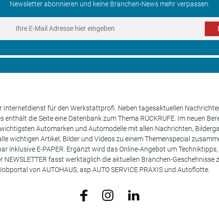
Newsletter abonnieren und keine Branchen-News mehr verpassen.
 Internetdienst für den Werkstattprofi. Neben tagesaktuellen Nachricht
les enthält die Seite eine Datenbank zum Thema RÜCKRUFE. Im neuen B
e wichtigsten Automarken und Automodelle mit allen Nachrichten, Bilderga
lle wichtigen Artikel, Bilder und Videos zu einem Themenspecial zusamm
rufbar inklusive E-PAPER. Ergänzt wird das Online-Angebot um Techniktipp
ser NEWSLETTER fasst werktäglich die aktuellen Branchen-Geschehnisse
m Jobportal von AUTOHAUS, asp AUTO SERVICE PRAXIS und Autoflotte.