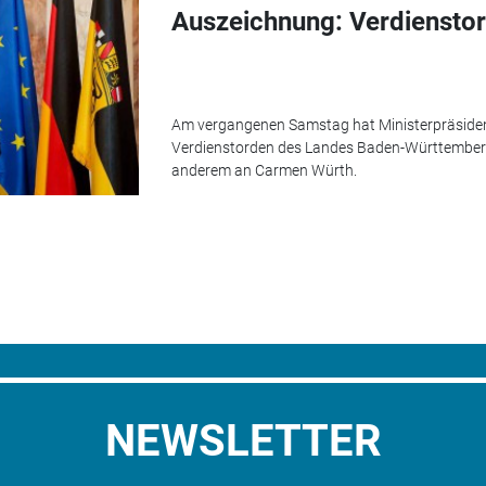
Auszeichnung: Verdiensto
Am vergangenen Samstag hat Ministerpräside
Verdienstorden des Landes Baden-Württemberg 
anderem an Carmen Würth.
NEWSLETTER