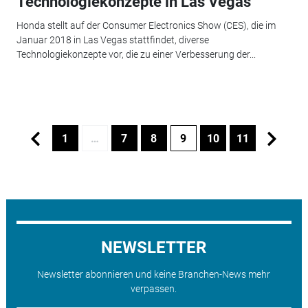
Technologiekonzepte in Las Vegas
Honda stellt auf der Consumer Electronics Show (CES), die im
Januar 2018 in Las Vegas stattfindet, diverse
Technologiekonzepte vor, die zu einer Verbesserung der...
1
…
7
8
9
10
11
NEWSLETTER
Newsletter abonnieren und keine Branchen-News mehr
verpassen.