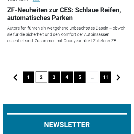
ZF-Neuheiten zur CES: Schlaue Reifen,
automatisches Parken
Autoreifen führen ein weitgehend unbeachtetes Dasein – obwohl
sie für die Sicherheit und den Komfort der Autoinsassen
essentiell sind. Zusammen mit Goodyear rückt Zulieferer ZF...
1
2
3
4
5
…
11
NEWSLETTER