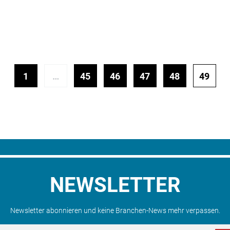
1
…
45
46
47
48
49
NEWSLETTER
Newsletter abonnieren und keine Branchen-News mehr verpassen.