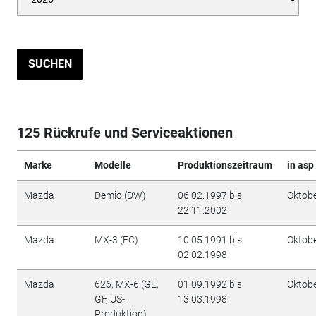
SUCHEN
125 Rückrufe und Serviceaktionen
Marke
Modelle
Produktionszeitraum
in asp
Mazda
Demio (DW)
06.02.1997 bis
Oktob
22.11.2002
Mazda
MX-3 (EC)
10.05.1991 bis
Oktob
02.02.1998
Mazda
626, MX-6 (GE,
01.09.1992 bis
Oktob
GF, US-
13.03.1998
Produktion)