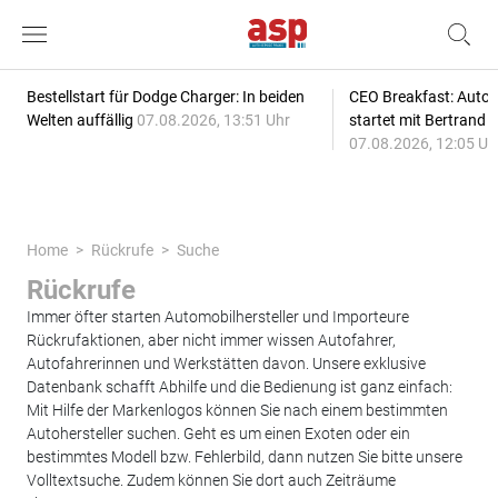
Bestellstart für Dodge Charger: In beiden
CEO Breakfast: Auto
Welten auffällig
07.08.2026, 13:51 Uhr
startet mit Bertrand 
07.08.2026, 12:05 Uh
Home
Rückrufe
Suche
Rückrufe
Immer öfter starten Automobilhersteller und Importeure
Rückrufaktionen, aber nicht immer wissen Autofahrer,
Autofahrerinnen und Werkstätten davon. Unsere exklusive
Datenbank schafft Abhilfe und die Bedienung ist ganz einfach:
Mit Hilfe der Markenlogos können Sie nach einem bestimmten
Autohersteller suchen. Geht es um einen Exoten oder ein
bestimmtes Modell bzw. Fehlerbild, dann nutzen Sie bitte unsere
Volltextsuche. Zudem können Sie dort auch Zeiträume