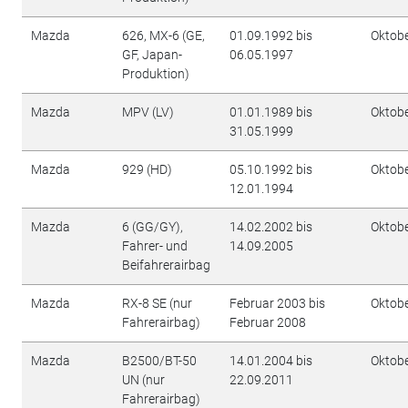
Mazda
626, MX-6 (GE,
01.09.1992 bis
Oktob
GF, Japan-
06.05.1997
Produktion)
Mazda
MPV (LV)
01.01.1989 bis
Oktob
31.05.1999
Mazda
929 (HD)
05.10.1992 bis
Oktob
12.01.1994
Mazda
6 (GG/GY),
14.02.2002 bis
Oktob
Fahrer- und
14.09.2005
Beifahrerairbag
Mazda
RX-8 SE (nur
Februar 2003 bis
Oktob
Fahrerairbag)
Februar 2008
Mazda
B2500/BT-50
14.01.2004 bis
Oktob
UN (nur
22.09.2011
Fahrerairbag)