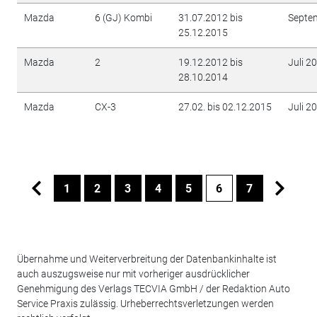
Mazda
6 (GJ) Kombi
31.07.2012 bis
Septe
25.12.2015
Mazda
2
19.12.2012 bis
Juli 2
28.10.2014
Mazda
CX-3
27.02. bis 02.12.2015
Juli 2
1
2
3
4
5
6
7
Übernahme und Weiterverbreitung der Datenbankinhalte ist
auch auszugsweise nur mit vorheriger ausdrücklicher
Genehmigung des Verlags TECVIA GmbH / der Redaktion Auto
Service Praxis zulässig. Urheberrechtsverletzungen werden