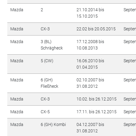
Mazda
2
21.10.2014 bis
Septe
15.10.2015
Mazda
CX-3
22.02 bis 20.05.2015
Septe
Mazda
3 (BL)
17.12.2008 bis
Septe
Schrägheck
10.08.2013
Mazda
5 (CW)
16.06.2010 bis
Septe
01.04.2015
Mazda
6 (GH)
02.10.2007 bis
Septe
Fließheck
31.08.2012
Mazda
CX-3
10.02. bis 26.12.2015
Septe
Mazda
CX-5
17.11. bis 26.12.2015
Septe
Mazda
6 (GH) Kombi
04.12.2007 bis
Septe
31.08.2012