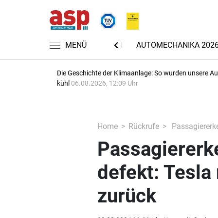
MENÜ
NACHRICHTEN
AUTOMECHANIKA 202
Die Geschichte der Klimaanlage: So wurden unsere A
kühl
06.08.2026, 12:09 Uhr
Home
Rückrufe
Passagiererke
Passagiererk
defekt: Tesla
zurück