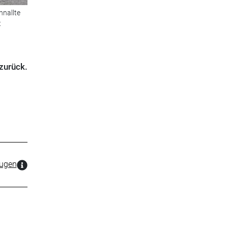
hnallte
t
zurück.
zugen