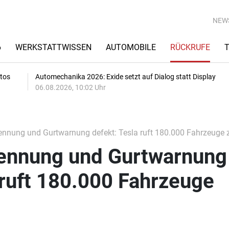
NEW
6
WERKSTATTWISSEN
AUTOMOBILE
RÜCKRUFE
utos
Automechanika 2026: Exide setzt auf Dialog statt Display
06.08.2026, 10:02 Uhr
nnung und Gurtwarnung defekt: Tesla ruft 180.000 Fahrzeuge 
ennung und Gurtwarnung
 ruft 180.000 Fahrzeuge